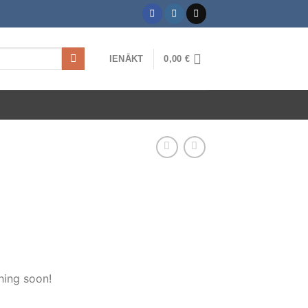
IENĀKT
0,00
€
hing soon!