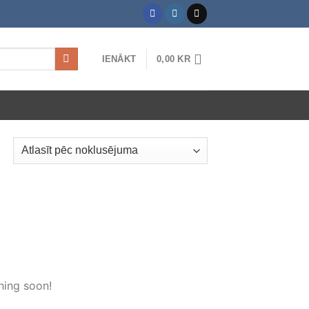
IENĀKT
0,00
KR
hing soon!