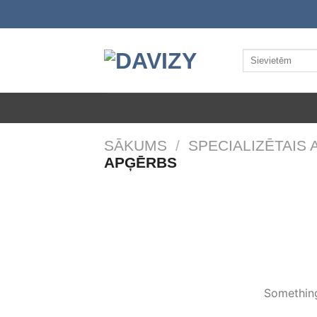
Skip
to
content
Meklēt:
SĀKUMS
/
SPECIALIZĒTAIS
APĢĒRBS
Something