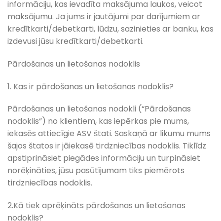
informāciju, kas ievadīta maksājuma laukos, veicot
maksājumu. Ja jums ir jautājumi par darījumiem ar
kredītkarti/debetkarti, lūdzu, sazinieties ar banku, kas
izdevusi jūsu kredītkarti/debetkarti.
Pārdošanas un lietošanas nodoklis
1. Kas ir pārdošanas un lietošanas nodoklis?
Pārdošanas un lietošanas nodokli (“Pārdošanas
nodoklis”) no klientiem, kas iepērkas pie mums,
iekasēs attiecīgie ASV štati. Saskaņā ar likumu mums
šajos štatos ir jāiekasē tirdzniecības nodoklis. Tiklīdz
apstiprināsiet piegādes informāciju un turpināsiet
norēķināties, jūsu pasūtījumam tiks piemērots
tirdzniecības nodoklis.
2.Kā tiek aprēķināts pārdošanas un lietošanas
nodoklis?