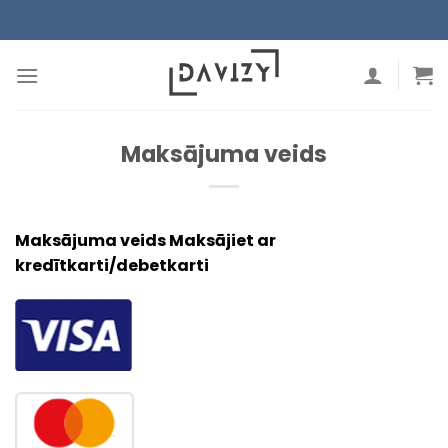
Skip
to
content
Maksājuma veids
Maksājuma veids Maksājiet ar
kredītkarti/debetkarti