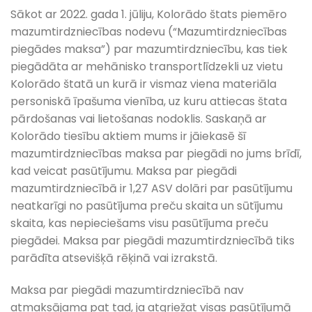
Sākot ar 2022. gada 1. jūliju, Kolorādo štats piemēro
mazumtirdzniecības nodevu (“Mazumtirdzniecības
piegādes maksa”) par mazumtirdzniecību, kas tiek
piegādāta ar mehānisko transportlīdzekli uz vietu
Kolorādo štatā un kurā ir vismaz viena materiāla
personiskā īpašuma vienība, uz kuru attiecas štata
pārdošanas vai lietošanas nodoklis. Saskaņā ar
Kolorādo tiesību aktiem mums ir jāiekasē šī
mazumtirdzniecības maksa par piegādi no jums brīdī,
kad veicat pasūtījumu. Maksa par piegādi
mazumtirdzniecībā ir 1,27 ASV dolāri par pasūtījumu
neatkarīgi no pasūtījuma preču skaita un sūtījumu
skaita, kas nepieciešams visu pasūtījuma preču
piegādei. Maksa par piegādi mazumtirdzniecībā tiks
parādīta atsevišķā rēķinā vai izrakstā.
Maksa par piegādi mazumtirdzniecībā nav
atmaksājama pat tad, ja atgriežat visas pasūtījumā