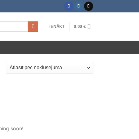
IENĀKT
0,00
€
hing soon!