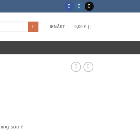
IENĀKT
0,00
€
hing soon!