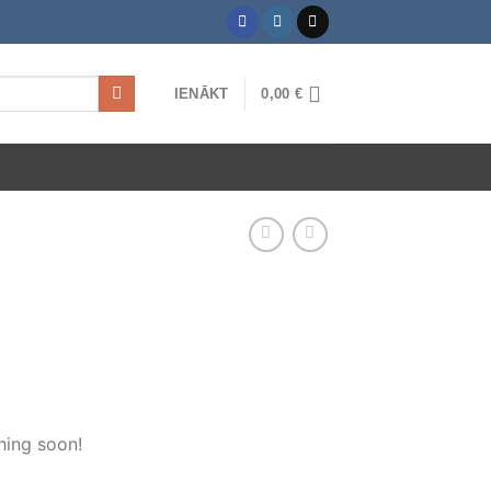
IENĀKT
0,00
€
hing soon!