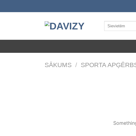
Skip
to
content
Meklēt:
SĀKUMS
/
SPORTA APĢĒRB
Something