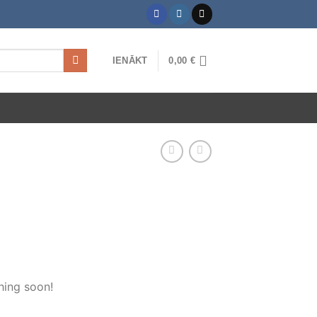
IENĀKT
0,00
€
hing soon!