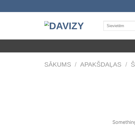
Skip
to
content
Meklēt:
SĀKUMS
/
APAKŠDAĻAS
/
Š
Something