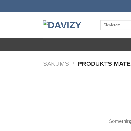
Skip
to
content
Meklēt:
SĀKUMS
/
PRODUKTS MATE
Something