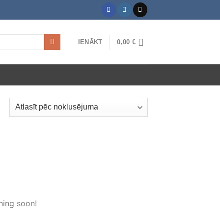
IENĀKT
0,00
€
hing soon!