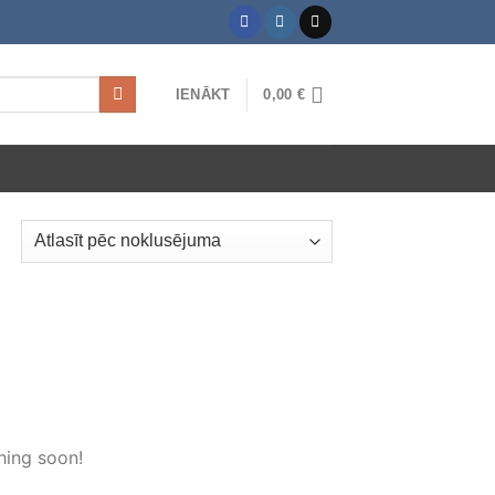
IENĀKT
0,00
€
hing soon!